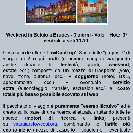
Weekend in Belgio a Bruges - 3 giorni - Volo + Hotel 3*
centrale a soli 137€!
Cosa sono le offerte
LowCostTrip
? Sono delle "proposte" di
viaggio di
2 o più notti
(o periodi maggiori viaggiando
anche durante le
festività, ponti, weekend,
estate
ecc.)
composte da
un mezzo di trasporto
(volo,
nave, treno, autobus ecc.)
+ soggiorno
(hotel, B&B,
appartamento ecc.) + eventuale
servizio
extra
(autonoleggio, transfer, escursioni,ecc.) al
costo
totale più basso possibile scovato sul web!
Il pacchetto di viaggio
è puramente "esemplificativo"
ed è
creato sulla base di una ricerca effettuata sfruttando tutte le
risorse (
motori di ricerca
e
links
) presenti
su
viaggiarelowcost.org
. combinando le
tariffe più
economiche
(mezzo di trasporto + soggiorno + eventuale