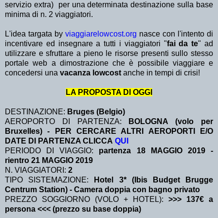
servizio extra)
per una determinata destinazione sulla base
minima di n. 2 viaggiatori.
L'idea targata by
viaggiarelowcost.org
nasce con l'intento di
incentivare ed insegnare a tutti i viaggiatori "
fai da te
" ad
utilizzare e sfruttare a pieno le risorse presenti sullo stesso
portale web a dimostrazione che è possibile viaggiare e
concedersi una
vacanza lowcost
anche in tempi di crisi!
LA PROPOSTA DI OGGI
DESTINAZIONE:
Bruges (Belgio)
AEROPORTO DI PARTENZA:
BOLOGNA (volo per
Bruxelles) - PER CERCARE ALTRI AEROPORTI E/O
DATE DI PARTENZA CLICCA
QUI
PERIODO DI VIAGGIO:
partenza 18 MAGGIO 2019
-
rientro 21 MAGGIO 2019
N. VIAGGIATORI:
2
TIPO SISTEMAZIONE:
Hotel 3* (Ibis Budget Brugge
Centrum Station) - Camera doppia con bagno privato
PREZZO SOGGIORNO (VOLO + HOTEL):
>>> 137€ a
persona <<< (prezzo su base doppia)