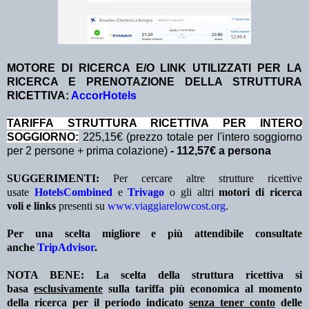
MOTORE DI RICERCA E/O LINK UTILIZZATI PER LA
RICERCA E PRENOTAZIONE DELLA STRUTTURA
RICETTIVA:
AccorHotels
TA
RIFFA STRUTTURA RICETTIVA PER INTERO
SOGGIORNO:
225,15€ (prezzo totale per l'intero soggiorno
per 2 persone + prima colazione)
- 112,57€ a persona
SUGGERIMENTI:
Per cercare altre strutture ricettive
usate
HotelsCombined
e
Trivago
o gli altri
motori di ricerca
voli e links
presenti su
www.viaggiarelowcost.org
.
Per una scelta migliore e più attendibile consultate
anche
TripAdvisor
.
NOTA BENE: La scelta della struttura ricettiva si
basa
esclusivamente
sulla tariffa più economica al momento
della ricerca per il periodo indicato
senza tener conto
delle