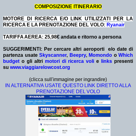
COMPOSIZIONE ITINERARIO
MOTORE DI RICERCA E/O LINK UTILIZZATI PER LA
RICERCA E LA PRENOTAZIONE DEL VOLO:
Ryanair
TARIFFA AEREA: 25,98
€ andata e ritorno a persona
SUGGERIMENTI:
Per cercare altri aeroporti e/o date
di
partenza
usate
Skyscanner
,
Beepry
,
Momondo
o
Which
budget
o gli altri
motori di ricerca voli
e
links
presenti
su
www.viaggiarelowcost.org
(clicca sull'immagine per ingrandire)
IN ALTERNATIVA USATE QUESTO LINK DIRETTO ALLA
PRENOTAZIONE DEL VOLO