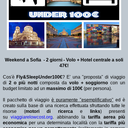
Weekend a Sofia - 2 giorni - Volo + Hotel centrale a soli
47€!
Cos'è
Fly&SleepUnder100€
? E' una "proposta" di viaggio
di
2 o più notti
composta da
volo + soggiorno
con un
budget limitato ad un
massimo di 100€
(per persona).
Il pacchetto di viaggio
è puramente "esemplificativo"
ed è
creato sulla base di una ricerca effettuata sfruttando tutte le
risorse (
motori di ricerca
e
links
) presenti
su
viaggiarelowcost.org
. abbinando la
tariffa aerea più
economica
per una determinata località con la
tariffa più