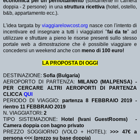
economica per un pernottamento
(solitamente in camera
doppia - 2 persone) in una
struttura ricettiva
(hotel, ostello,
b&b, appartamento ecc.).
L'idea targata by
viaggiarelowcost.org
nasce con l'intento di
incentivare ed insegnare a tutti i viaggiatori "
fai da te
" ad
utilizzare e sfruttare a pieno le risorse presenti sullo stesso
portale web a dimostrazione che è possibile viaggiare e
concedersi un weekend anche con
meno di 100 euro!
LA PROPOSTA DI OGGI
DESTINAZIONE:
Sofia (Bulgaria)
AEROPORTO DI PARTENZA:
MILANO (MALPENSA) -
PER CERCARE ALTRI AEROPORTI DI PARTENZA
CLICCA
QUI
PERIODO DI VIAGGIO:
partenza 8 FEBBRAIO 2019
-
rientro 11 FEBBRAIO 2019
N. VIAGGIATORI:
2
TIPO SISTEMAZIONE:
Hotel (Ivani GuestRooms) -
Camera doppia con bagno privato
PREZZO SOGGIORNO (VOLO + HOTEL):
>>> 47€ a
persona <<< (prezzo su base doppia)