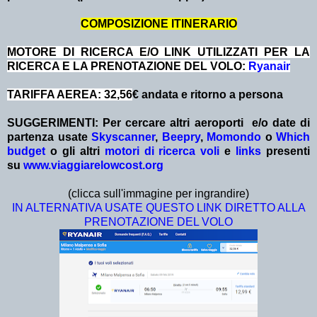
COMPOSIZIONE ITINERARIO
MOTORE DI RICERCA E/O LINK UTILIZZATI PER LA
RICERCA E LA PRENOTAZIONE DEL VOLO:
Ryanair
TARIFFA AEREA: 32,56
€ andata e ritorno a persona
SUGGERIMENTI:
Per cercare altri aeroporti e/o date
di
partenza
usate
Skyscanner
,
Beepry
,
Momondo
o
Which
budget
o gli altri
motori di ricerca voli
e
links
presenti
su
www.viaggiarelowcost.org
(clicca sull'immagine per ingrandire)
IN ALTERNATIVA USATE QUESTO LINK DIRETTO ALLA
PRENOTAZIONE DEL VOLO