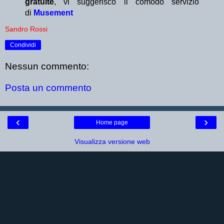
gratuite
, vi suggerisco il comodo servizio
di
Musement
Sandro Rossi
Condividi
Nessun commento:
Posta un commento
‹
›
Home page
Visualizza versione web