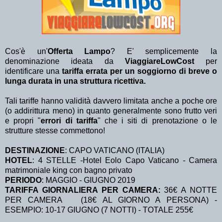
Cos'è un'
Offerta Lampo
? E' semplicemente la
denominazione ideata da
ViaggiareLowCost
per
identificare una
tariffa errata per un soggiorno di breve o
lunga durata in una struttura ricettiva.
Tali tariffe hanno validità davvero limitata anche a poche ore
(o addirittura meno) in quanto generalmente sono frutto veri
e propri "
errori di tariffa
" che i siti di prenotazione o le
strutture stesse commettono!
DESTINAZIONE
:
CAPO VATICANO (ITALIA)
HOTEL
: 4 STELLE -Hotel Eolo Capo Vaticano - Camera
matrimoniale king con bagno privato
PERIODO
: MAGGIO - GIUGNO 2019
TARIFFA GIORNALIERA PER CAMERA:
36€ A NOTTE
PER CAMERA (18€ AL GIORNO A PERSONA) -
ESEMPIO: 10-17 GIUGNO (7 NOTTI) - TOTALE 255€