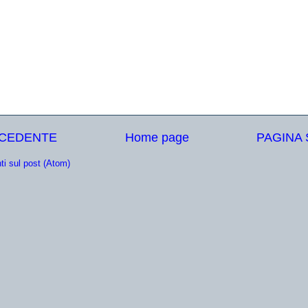
ECEDENTE
Home page
PAGINA
i sul post (Atom)