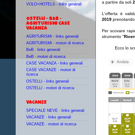
a partire da soli
2
VOLO+HOTELS - links generali
L'offerta è vali
OSTELLI - B&B -
2019
prenotando
AGRITURISMI CASE
VACANZA
Per scovare rapi
strumento "
Ricer
AGRITURISMI - links generali
AGRITURISMI - motori di ricerca
Ecco lo sc
BeB - links generali
BeB - motori di ricerca
CASE VACANZA - links generali
CASE VACANZE - motori di
ricerca
OSTELLI - links generali
OSTELLI - motori di ricerca
VACANZE
SPECIALE NEVE - links generali
VACANZE - links generali
VACANZE - motori di ricerca