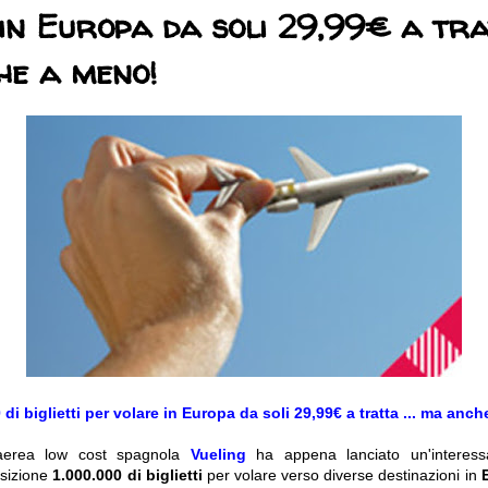
in Europa da soli 29,99€ a tratt
he a meno!
 di biglietti per volare in Europa da soli 29,99€ a tratta ... ma anc
aerea low cost spagnola
Vueling
ha appena lanciato un'interes
osizione
1.000.000 di biglietti
per volare verso diverse destinazioni in