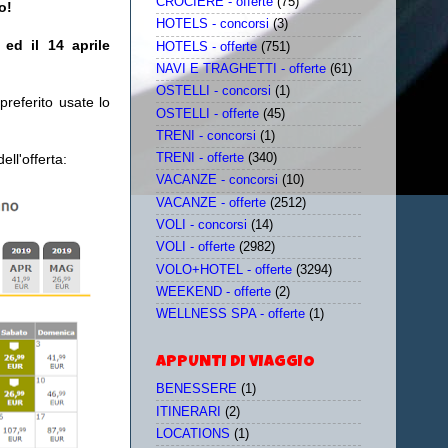
CROCIERE - offerte
(75)
no!
HOTELS - concorsi
(3)
ed il 14 aprile
HOTELS - offerte
(751)
NAVI E TRAGHETTI - offerte
(61)
OSTELLI - concorsi
(1)
referito usate lo
OSTELLI - offerte
(45)
TRENI - concorsi
(1)
TRENI - offerte
(340)
ll'offerta:
VACANZE - concorsi
(10)
VACANZE - offerte
(2512)
VOLI - concorsi
(14)
VOLI - offerte
(2982)
VOLO+HOTEL - offerte
(3294)
WEEKEND - offerte
(2)
WELLNESS SPA - offerte
(1)
APPUNTI DI VIAGGIO
BENESSERE
(1)
ITINERARI
(2)
LOCATIONS
(1)