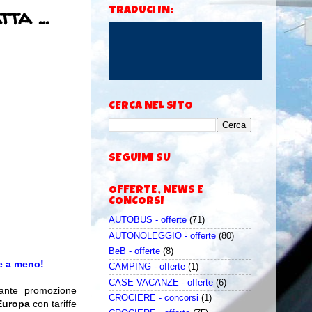
a ...
TRADUCI IN:
CERCA NEL SITO
SEGUIMI SU
OFFERTE, NEWS E
CONCORSI
AUTOBUS - offerte
(71)
AUTONOLEGGIO - offerte
(80)
BeB - offerte
(8)
he a meno!
CAMPING - offerte
(1)
CASE VACANZE - offerte
(6)
sante promozione
CROCIERE - concorsi
(1)
Europa
con tariffe