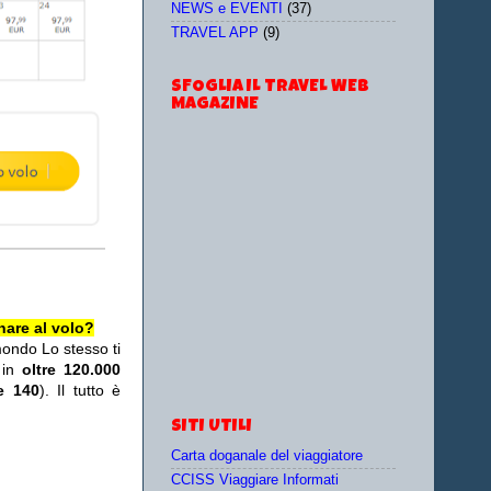
NEWS e EVENTI
(37)
TRAVEL APP
(9)
SFOGLIA IL TRAVEL WEB
MAGAZINE
nare al volo?
mondo Lo stesso ti
 in
oltre 120.000
re 140
). Il tutto è
SITI UTILI
Carta doganale del viaggiatore
CCISS Viaggiare Informati