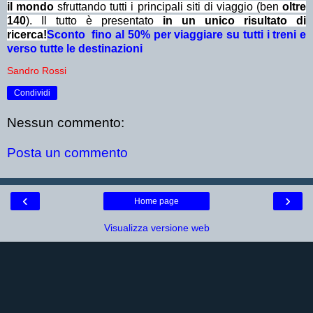
il mondo
sfruttando tutti i principali siti di viaggio (ben
oltre
140
). Il tutto è presentato
in un unico risultato di
ricerca!
Sconto fino al 50% per viaggiare su tutti i treni e
verso tutte le destinazioni
Sandro Rossi
Condividi
Nessun commento:
Posta un commento
‹
›
Home page
Visualizza versione web