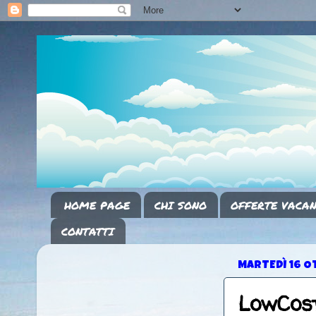
HOME PAGE
CHI SONO
OFFERTE VACAN
CONTATTI
MARTEDÌ 16 O
LowCost