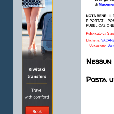
di
Museme
NOTA BENE:
IL
RIPORTATI P
PUBBLICAZIONE
Pubblicato da
Sand
Etichette:
VACANZE
Ubicazione:
Bang
Nessun
Posta 