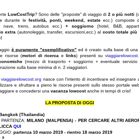
erte
LowCostTrip
? Sono delle "proposte" di viaggio di
2 o più notti
(
he durante le
festività, ponti, weekend, estate
ecc.)
composte 
o, nave, treno, autobus ecc.)
+ soggiorno
(hotel, B&B, appar
io extra
(autonoleggio, transfer, escursioni,ecc.) al
costo totale più
!
iaggio
è puramente "esemplificativo"
ed è creato sulla base di una r
le risorse (
motori di ricerca
e
links
) presenti su
viaggiarelowcost
economiche
(mezzo di trasporto + soggiorno + eventuale servizio 
nazione sulla base minima di n. 2 viaggiatori.
y
viaggiarelowcost.org
nasce con l'intento di incentivare ed insegnare a t
ilizzare e sfruttare a pieno le risorse presenti sullo stesso portale w
viaggiare e concedersi una
vacanza lowcost
anche in tempi di crisi!
LA PROPOSTA DI OGGI
Bangkok (Thailandia)
 PARTENZA:
MILANO (MALPENSA) - PER CERCARE ALTRI AERO
CLICCA
QUI
GGIO:
partenza 10 marzo 2019 - rientro 18 marzo 2019
:
2