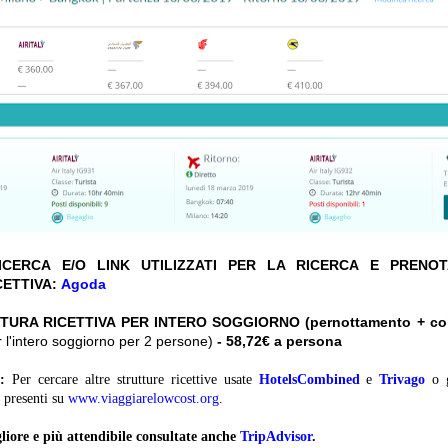
CERCA E/O LINK UTILIZZATI PER LA RICERCA E PRENO
CETTIVA:
Agoda
TURA RICETTIVA PER INTERO SOGGIORNO (pernottamento + col
r l'intero soggiorno per 2 persone)
- 58,72€ a persona
:
Per cercare altre strutture ricettive usate
HotelsCombined
e
Trivago
o 
presenti su
www.viaggiarelowcost.org
.
liore e più attendibile consultate anche
TripAdvisor
.