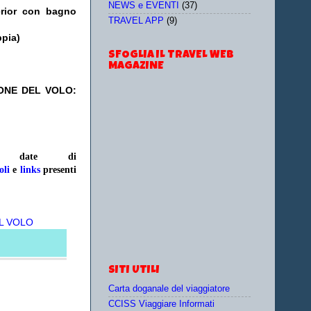
NEWS e EVENTI
(37)
erior con bagno
TRAVEL APP
(9)
ppia)
SFOGLIA IL TRAVEL WEB
MAGAZINE
IONE DEL VOLO:
e/o date
di
oli
e
links
presenti
L VOLO
SITI UTILI
Carta doganale del viaggiatore
CCISS Viaggiare Informati