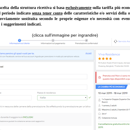
lta della struttura ricettiva si basa
esclusivamente
sulla tariffa più ec
il periodo indicato
senza tener conto
delle caratteristiche e/o servizi della 
 ovviamente sostituita secondo le proprie esigenze e/o necessità con event
 i suggerimenti indicati.
(clicca sull'immagine per ingrandire)