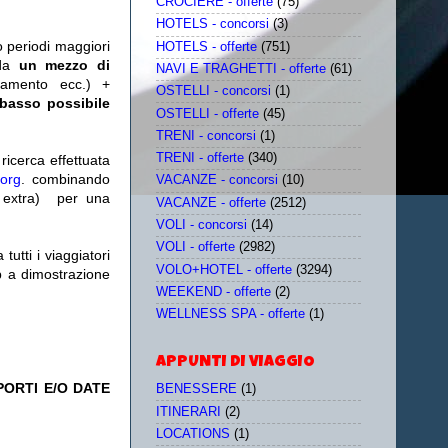
CROCIERE - offerte
(75)
HOTELS - concorsi
(3)
o periodi maggiori
HOTELS - offerte
(751)
da
un mezzo di
NAVI E TRAGHETTI - offerte
(61)
tamento ecc.) +
OSTELLI - concorsi
(1)
 basso possibile
OSTELLI - offerte
(45)
TRENI - concorsi
(1)
TRENI - offerte
(340)
icerca effettuata
.org
. combinando
VACANZE - concorsi
(10)
extra)
per una
VACANZE - offerte
(2512)
VOLI - concorsi
(14)
VOLI - offerte
(2982)
utti i viaggiatori
VOLO+HOTEL - offerte
(3294)
eb a dimostrazione
WEEKEND - offerte
(2)
WELLNESS SPA - offerte
(1)
APPUNTI DI VIAGGIO
PORTI E/O DATE
BENESSERE
(1)
ITINERARI
(2)
LOCATIONS
(1)