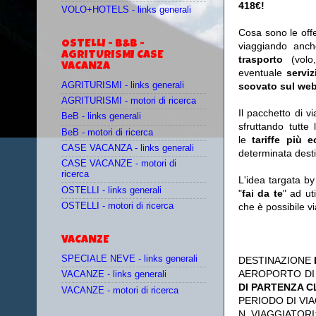
418€!
VOLO+HOTELS - links generali
Cosa sono le off
OSTELLI - B&B -
viaggiando anc
AGRITURISMI CASE
trasporto
(vol
VACANZA
eventuale
serviz
AGRITURISMI - links generali
scovato sul web
AGRITURISMI - motori di ricerca
Il pacchetto di v
BeB - links generali
sfruttando tutte 
BeB - motori di ricerca
le
tariffe più 
CASE VACANZA - links generali
determinata desti
CASE VACANZE - motori di
ricerca
L'idea targata b
OSTELLI - links generali
"
fai da te
" ad ut
OSTELLI - motori di ricerca
che è possibile 
VACANZE
SPECIALE NEVE - links generali
DESTINAZIONE
AEROPORTO DI
VACANZE - links generali
DI PARTENZA 
VACANZE - motori di ricerca
PERIODO DI VIA
N. VIAGGIATORI