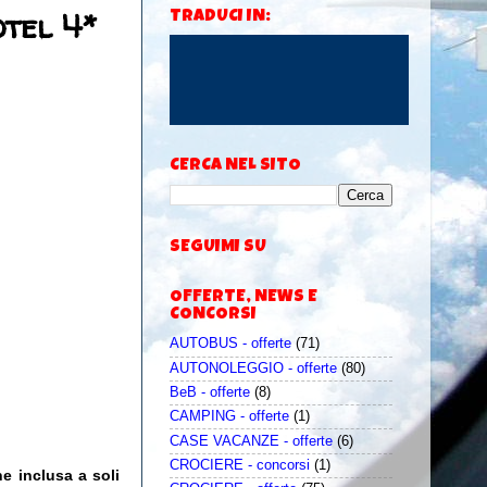
otel 4*
TRADUCI IN:
CERCA NEL SITO
SEGUIMI SU
OFFERTE, NEWS E
CONCORSI
AUTOBUS - offerte
(71)
AUTONOLEGGIO - offerte
(80)
BeB - offerte
(8)
CAMPING - offerte
(1)
CASE VACANZE - offerte
(6)
CROCIERE - concorsi
(1)
e inclusa a soli