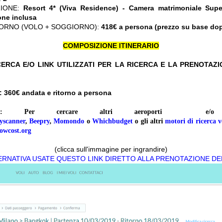
ZIONE:
Resort 4* (Viva Residence) - Camera matrimoniale Sup
one inclusa
ORNO (VOLO + SOGGIORNO):
418€ a persona (prezzo su base do
COMPOSIZIONE ITINERARIO
ERCA E/O LINK UTILIZZATI PER LA RICERCA E LA PRENOTAZ
: 360
€ andata e ritorno a persona
:
Per cercare altri aeroporti 
yscanner
,
Beepry
,
Momondo
o
Whichbudget
o gli altri
motori di ricerca v
owcost.org
(clicca sull'immagine per ingrandire)
TERNATIVA USATE QUESTO LINK DIRETTO ALLA PRENOTAZIONE DE