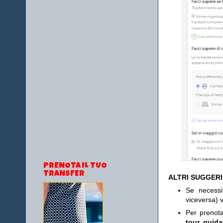
PRENOTA IL TUO
TRANSFER
ALTRI SUGGER
Se necess
viceversa) v
Per prenot
tour guida