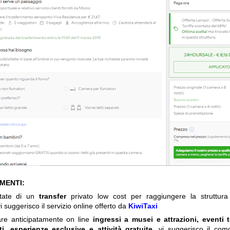
IMENTI:
itate di un
transfer
privato low cost per raggiungere la struttura 
i suggerisco il servizio online offerto da
KiwiTaxi
are anticipatamente on line
ingressi a musei e attrazioni, eventi 
ti, esperienze esclusive e attività gratuite
, vi suggerisco il com