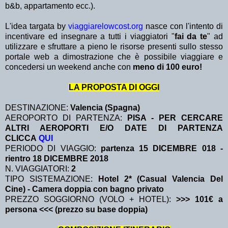
b&b, appartamento ecc.).
L'idea targata by
viaggiarelowcost.org
nasce con l'intento di
incentivare ed insegnare a tutti i viaggiatori "
fai da te
" ad
utilizzare e sfruttare a pieno le risorse presenti sullo stesso
portale web a dimostrazione che è possibile viaggiare e
concedersi un weekend anche con
meno di 100 euro!
LA PROPOSTA DI OGGI
DESTINAZIONE:
Valencia (Spagna)
AEROPORTO DI PARTENZA:
PISA - PER CERCARE
ALTRI AEROPORTI E/O DATE DI PARTENZA
CLICCA
QUI
PERIODO DI VIAGGIO:
partenza 15 DICEMBRE 018
-
rientro 18 DICEMBRE 2018
N. VIAGGIATORI:
2
TIPO SISTEMAZIONE:
Hotel 2* (Casual Valencia Del
Cine) - Camera doppia con bagno privato
PREZZO SOGGIORNO (VOLO + HOTEL):
>>> 101€ a
persona <<< (prezzo su base doppia)