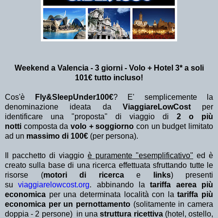
Weekend a Valencia - 3 giorni - Volo + Hotel 3* a soli
101€ tutto incluso!
Cos'è
Fly&SleepUnder100€
? E' semplicemente la
denominazione ideata da
ViaggiareLowCost
per
identificare una "proposta" di viaggio di
2 o più
notti
composta da
volo + soggiorno
con un budget limitato
ad un
massimo di 100€
(per persona).
Il pacchetto di viaggio
è puramente "esemplificativo"
ed è
creato sulla base di una ricerca effettuata sfruttando tutte le
risorse (
motori di ricerca
e
links
) presenti
su
viaggiarelowcost.org
. abbinando la
tariffa aerea più
economica
per una determinata località con la
tariffa più
economica per un pernottamento
(solitamente in camera
doppia - 2 persone) in una
struttura ricettiva
(hotel, ostello,