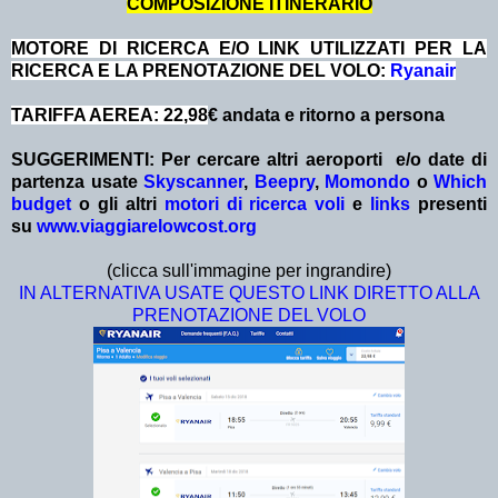
COMPOSIZIONE ITINERARIO
MOTORE DI RICERCA E/O LINK UTILIZZATI PER LA
RICERCA E LA PRENOTAZIONE DEL VOLO:
Ryanair
TARIFFA AEREA: 22,98
€ andata e ritorno a persona
SUGGERIMENTI:
Per cercare altri aeroporti e/o date
di
partenza
usate
Skyscanner
,
Beepry
,
Momondo
o
Which
budget
o gli altri
motori di ricerca voli
e
links
presenti
su
www.viaggiarelowcost.org
(clicca sull'immagine per ingrandire)
IN ALTERNATIVA USATE QUESTO LINK DIRETTO ALLA
PRENOTAZIONE DEL VOLO