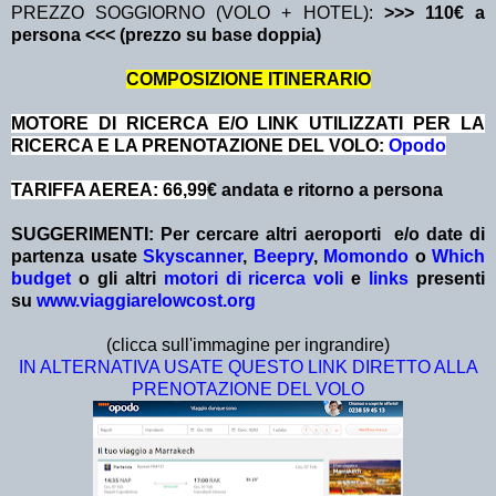
PREZZO SOGGIORNO (VOLO + HOTEL):
>>> 110€ a
persona <<< (prezzo su base doppia)
COMPOSIZIONE ITINERARIO
MOTORE DI RICERCA E/O LINK UTILIZZATI PER LA
RICERCA E LA PRENOTAZIONE DEL VOLO:
Opodo
TARIFFA AEREA: 66,99
€ andata e ritorno a persona
SUGGERIMENTI:
Per cercare altri aeroporti e/o date
di
partenza
usate
Skyscanner
,
Beepry
,
Momondo
o
Which
budget
o gli altri
motori di ricerca voli
e
links
presenti
su
www.viaggiarelowcost.org
(clicca sull'immagine per ingrandire)
IN ALTERNATIVA USATE QUESTO LINK DIRETTO ALLA
PRENOTAZIONE DEL VOLO