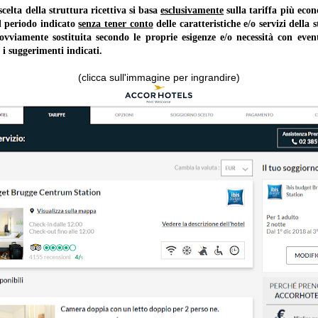
lta della struttura ricettiva si basa
esclusivamente
sulla tariffa più ec
il periodo indicato
senza tener conto
delle caratteristiche e/o servizi della 
 ovviamente sostituita secondo le proprie esigenze e/o necessità con event
 i suggerimenti indicati.
(clicca sull'immagine per ingrandire)