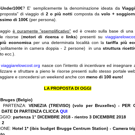
pUnder100€
? E' semplicemente la denominazione ideata da
Viagg
"proposta" di viaggio di
2 o più notti
composta da
volo + soggior
ssimo di 100€
(per persona).
viaggio
è puramente "esemplificativo"
ed è creato sulla base di una r
le risorse (
motori di ricerca
e
links
) presenti su
viaggiarelowcos
 più economica
per una determinata località con la
tariffa più e
solitamente in camera doppia - 2 persone) in una
struttura ricett
o ecc.).
y
viaggiarelowcost.org
nasce con l'intento di incentivare ed insegnare a t
ilizzare e sfruttare a pieno le risorse presenti sullo stesso portale w
viaggiare e concedersi un weekend anche con
meno di 100 euro!
LA PROPOSTA DI OGGI
:
Bruges (Belgio)
I PARTENZA:
VENEZIA (TREVISO) (volo per Bruxelles) - PER
 DATE DI PARTENZA CLICCA
QUI
GGIO:
partenza 1° DICEMBRE 2018
- rientro 3 DICEMBRE 2018
:
2
IONE:
Hotel 1* (ibis budget Brugge Centrum Station) - Camera tri
ato