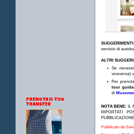
SUGGERIMENT
servizio di autob
ALTRI SUGGER
Se necess
viceversa) v
Per prenot
tour guida
di
Museme
PRENOTA IL TUO
TRANSFER
NOTA BENE:
IL
RIPORTATI P
PUBBLICAZIONE
Pubblicato da
Sand