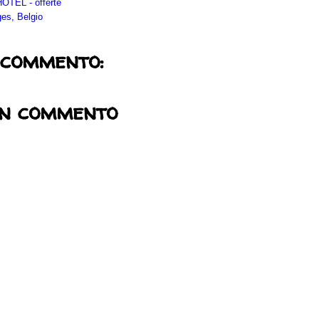
TEL - offerte
es, Belgio
 commento:
un commento