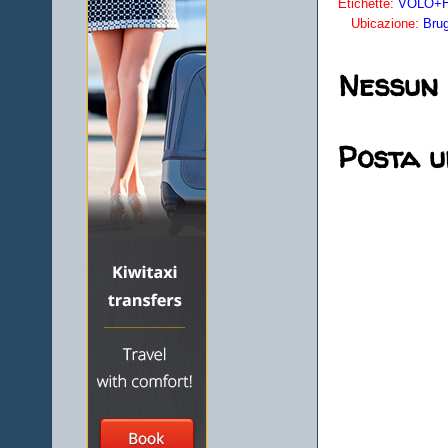
Etichette:
VOLO+HO
Ubicazione:
Brug
Nessun
Posta 