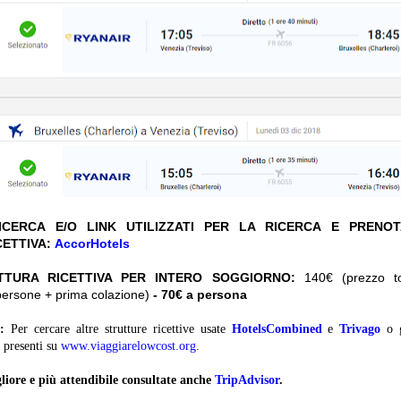
CERCA E/O LINK UTILIZZATI PER LA RICERCA E PRENO
CETTIVA:
AccorHotels
TTURA RICETTIVA PER INTERO SOGGIORNO:
140€ (prezzo tot
persone + prima colazione)
- 70€ a persona
:
Per cercare altre strutture ricettive usate
HotelsCombined
e
Trivago
o 
presenti su
www.viaggiarelowcost.org
.
liore e più attendibile consultate anche
TripAdvisor
.