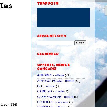
Ibis
TRADUCI IN:
CERCA NEL SITO
SEGUIMI SU
OFFERTE, NEWS E
CONCORSI
AUTOBUS - offerte
(71)
AUTONOLEGGIO - offerte
(80)
BeB - offerte
(8)
CAMPING - offerte
(1)
CASE VACANZE - offerte
(6)
CROCIERE - concorsi
(1)
 a soli 89€!