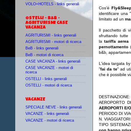
VOLO+HOTELS - links generali
Cos'è
Fly&Slee
identificare una 
OSTELLI - B&B -
limitato ad un
ma
AGRITURISMI CASE
VACANZA
Il pacchetto di 
AGRITURISMI - links generali
sfruttando tutte 
la
tariffa aerea
AGRITURISMI - motori di ricerca
pernottamento
(
BeB - links generali
b&b, appartament
BeB - motori di ricerca
CASE VACANZA - links generali
L'idea targata b
CASE VACANZE - motori di
"
fai da te
" ad ut
ricerca
che è possibile 
OSTELLI - links generali
OSTELLI - motori di ricerca
DESTINAZIONE
VACANZE
AEROPORTO D
SPECIALE NEVE - links generali
AEROPORTI E/O
PERIODO DI VIA
VACANZE - links generali
N. VIAGGIATORI
VACANZE - motori di ricerca
TIPO SISTEMAZ
con bagno priv