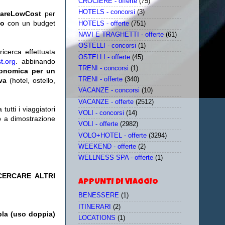
CROCIERE - offerte
(75)
HOTELS - concorsi
(3)
iareLowCost
per
no
con un budget
HOTELS - offerte
(751)
NAVI E TRAGHETTI - offerte
(61)
OSTELLI - concorsi
(1)
icerca effettuata
OSTELLI - offerte
(45)
t.org
. abbinando
TRENI - concorsi
(1)
conomica per un
TRENI - offerte
(340)
iva
(hotel, ostello,
VACANZE - concorsi
(10)
VACANZE - offerte
(2512)
utti i viaggiatori
VOLI - concorsi
(14)
eb a dimostrazione
VOLI - offerte
(2982)
VOLO+HOTEL - offerte
(3294)
WEEKEND - offerte
(2)
WELLNESS SPA - offerte
(1)
 CERCARE ALTRI
APPUNTI DI VIAGGIO
BENESSERE
(1)
ITINERARI
(2)
pla (uso doppia)
LOCATIONS
(1)