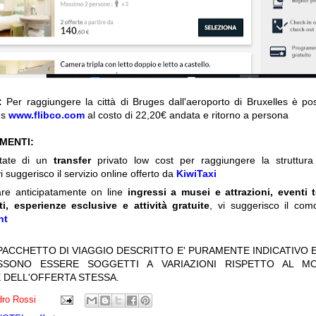
I:
Per raggiungere la città di Bruges dall'aeroporto di Bruxelles è possi
us
www.flibco.com
al costo di 22,20€ andata e ritorno a persona
IMENTI:
itate di un
transfer
privato low cost per raggiungere la struttura 
i suggerisco il servizio online offerto da
KiwiTaxi
are anticipatamente on line
ingressi a musei e attrazioni, eventi 
ti, esperienze esclusive e attività gratuite
, vi suggerisco il com
nt
 PACCHETTO DI VIAGGIO DESCRITTO E' PURAMENTE INDICATIVO E
OSSONO ESSERE SOGGETTI A VARIAZIONI RISPETTO AL M
 DELL'OFFERTA STESSA.
ro Rossi