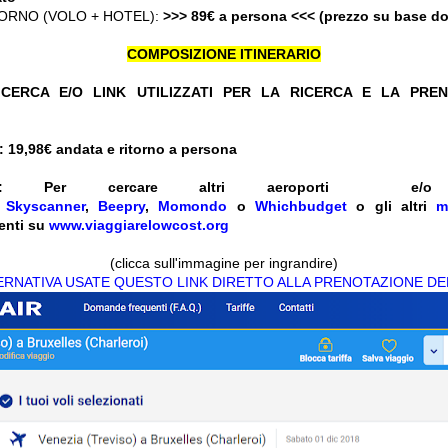
ORNO (VOLO + HOTEL):
>>> 89€ a persona <<< (prezzo su base d
COMPOSIZIONE ITINERARIO
CERCA E/O LINK UTILIZZATI PER LA RICERCA E LA PRE
 19,98
€ andata e ritorno a persona
:
Per cercare altri aeroporti e
e
Skyscanner
,
Beepry
,
Momondo
o
Whichbudget
o gli altri
m
enti su
www.viaggiarelowcost.org
(clicca sull'immagine per ingrandire)
TERNATIVA USATE QUESTO LINK DIRETTO ALLA PRENOTAZIONE DE