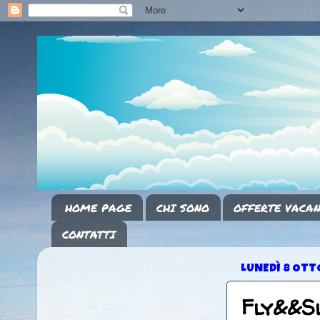
HOME PAGE
CHI SONO
OFFERTE VACAN
CONTATTI
LUNEDÌ 8 OTT
Fly&&Sl