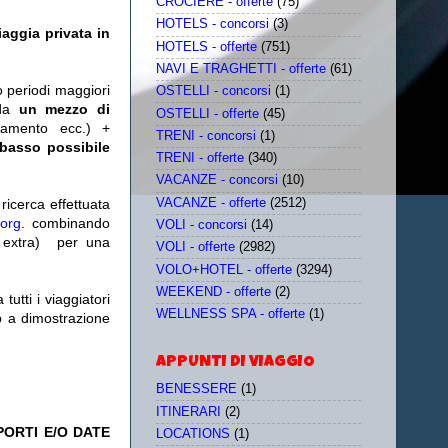
CROCIERE - offerte
(75)
HOTELS - concorsi
(3)
iaggia privata in
HOTELS - offerte
(751)
NAVI E TRAGHETTI - offerte
(61)
o periodi maggiori
OSTELLI - concorsi
(1)
da
un mezzo di
OSTELLI - offerte
(45)
tamento ecc.) +
TRENI - concorsi
(1)
 basso possibile
TRENI - offerte
(340)
VACANZE - concorsi
(10)
VACANZE - offerte
(2512)
icerca effettuata
.org
. combinando
VOLI - concorsi
(14)
extra)
per una
VOLI - offerte
(2982)
VOLO+HOTEL - offerte
(3294)
WEEKEND - offerte
(2)
utti i viaggiatori
WELLNESS SPA - offerte
(1)
eb a dimostrazione
APPUNTI DI VIAGGIO
BENESSERE
(1)
ITINERARI
(2)
PORTI E/O DATE
LOCATIONS
(1)