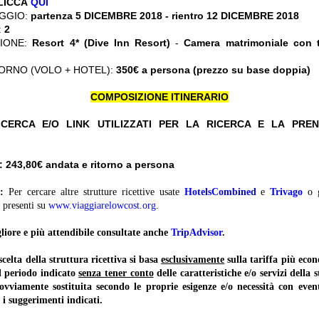
CLICCA
QUI
GGIO:
partenza 5 DICEMBRE 2018 - rientro 12 DICEMBRE 2018
:
2
ZIONE:
Resort 4* (Dive Inn Resort)
-
Camera matrimoniale con 
ORNO (VOLO + HOTEL):
350€ a persona (prezzo su base doppia)
COMPOSIZIONE ITINERARIO
CERCA E/O LINK UTILIZZATI PER LA RICERCA E LA PRE
 243,80
€ andata e ritorno a persona
:
Per cercare altre strutture ricettive usate
HotelsCombined
e
Trivago
o 
presenti su
www.viaggiarelowcost.org
.
liore e più attendibile consultate anche
TripAdvisor
.
lta della struttura ricettiva si basa
esclusivamente
sulla tariffa più ec
il periodo indicato
senza tener conto
delle caratteristiche e/o servizi della 
 ovviamente sostituita secondo le proprie esigenze e/o necessità con event
 i suggerimenti indicati.