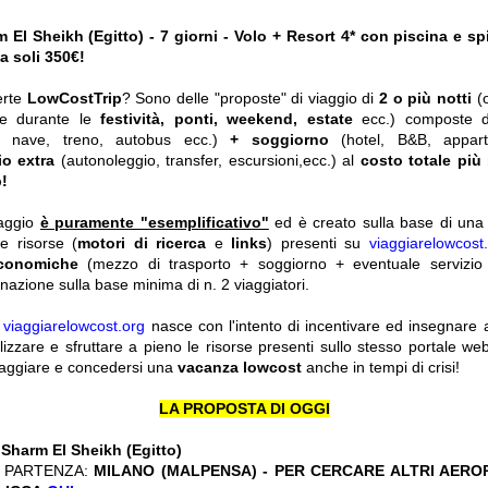
El Sheikh (Egitto) - 7 giorni - Volo + Resort 4* con piscina e sp
 soli 350€!
erte
LowCostTrip
? Sono delle "proposte" di viaggio di
2 o più notti
(
he durante le
festività, ponti, weekend, estate
ecc.)
composte 
o, nave, treno, autobus ecc.)
+ soggiorno
(hotel, B&B, appar
io extra
(autonoleggio, transfer, escursioni,ecc.) al
costo totale più
!
iaggio
è puramente "esemplificativo"
ed è creato sulla base di una r
le risorse (
motori di ricerca
e
links
) presenti su
viaggiarelowcost
economiche
(mezzo di trasporto + soggiorno + eventuale servizio 
nazione sulla base minima di n. 2 viaggiatori.
y
viaggiarelowcost.org
nasce con l'intento di incentivare ed insegnare a t
ilizzare e sfruttare a pieno le risorse presenti sullo stesso portale w
viaggiare e concedersi una
vacanza lowcost
anche in tempi di crisi!
LA PROPOSTA DI OGGI
:
Sharm El Sheikh (Egitto)
 PARTENZA:
MILANO (MALPENSA) - PER CERCARE ALTRI AERO