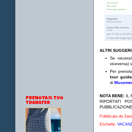
ALTRI SUGGER
Se necess
viceversa) v
Per prenot
tour guida
di
Museme
NOTA BENE:
IL
PRENOTA IL TUO
RIPORTATI P
TRANSFER
PUBBLICAZIONE
Pubblicato da
Sand
Etichette:
VACANZE