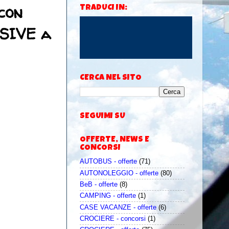
 con
TRADUCI IN:
USIVE a
CERCA NEL SITO
SEGUIMI SU
OFFERTE, NEWS E
CONCORSI
AUTOBUS - offerte
(71)
AUTONOLEGGIO - offerte
(80)
BeB - offerte
(8)
CAMPING - offerte
(1)
CASE VACANZE - offerte
(6)
CROCIERE - concorsi
(1)