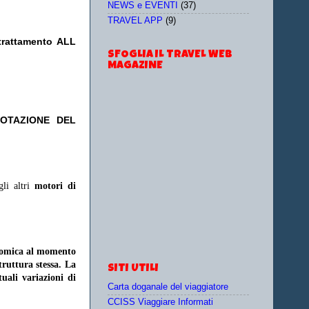
NEWS e EVENTI
(37)
TRAVEL APP
(9)
trattamento ALL
SFOGLIA IL TRAVEL WEB
MAGAZINE
NOTAZIONE DEL
gli altri
motori di
onomica al momento
struttura stessa. La
SITI UTILI
uali variazioni di
Carta doganale del viaggiatore
CCISS Viaggiare Informati