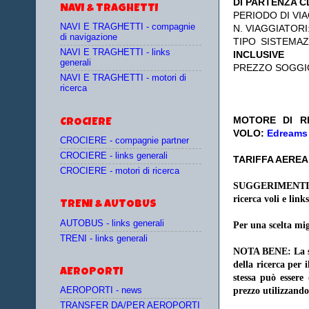
DI PARTENZA 
NAVI & TRAGHETTI
PERIODO DI VIA
NAVI E TRAGHETTI - compagnie
N. VIAGGIATORI
di navigazione
TIPO SISTEMA
NAVI E TRAGHETTI - links
INCLUSIVE
generali
PREZZO SOGGI
NAVI E TRAGHETTI - motori di
ricerca
MOTORE DI RI
CROCIERE
VOLO:
Edreams
CROCIERE - compagnie partner
CROCIERE - links generali
TARIFFA AEREA:
CROCIERE - motori di ricerca
SUGGERIMENTI
ricerca voli e links
TRENI & AUTOBUS
AUTOBUS - links generali
Per una scelta mig
TRENI - links generali
NOTA BENE: La sce
della ricerca per 
AEROPORTI
stessa può essere
AEROPORTI - news
prezzo utilizzando
TRANSFER DA/PER AEROPORTI