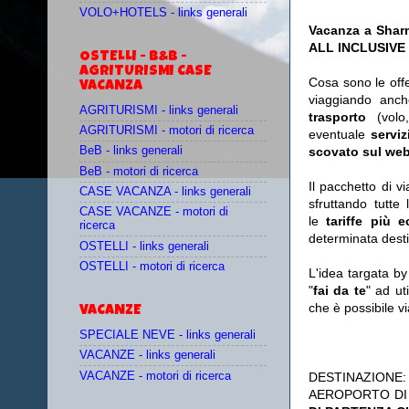
VOLO+HOTELS - links generali
Vacanza a Sharm 
ALL INCLUSIVE a
OSTELLI - B&B -
AGRITURISMI CASE
Cosa sono le off
VACANZA
viaggiando anc
AGRITURISMI - links generali
trasporto
(vol
AGRITURISMI - motori di ricerca
eventuale
serviz
scovato sul web
BeB - links generali
BeB - motori di ricerca
Il pacchetto di v
CASE VACANZA - links generali
sfruttando tutte 
CASE VACANZE - motori di
le
tariffe più 
ricerca
determinata desti
OSTELLI - links generali
OSTELLI - motori di ricerca
L'idea targata b
"
fai da te
" ad ut
che è possibile 
VACANZE
SPECIALE NEVE - links generali
VACANZE - links generali
VACANZE - motori di ricerca
DESTINAZIONE
AEROPORTO DI