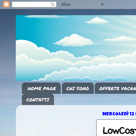
HOME PAGE
CHI SONO
OFFERTE VACAN
CONTATTI
MERCOLEDÌ 12
LowCost