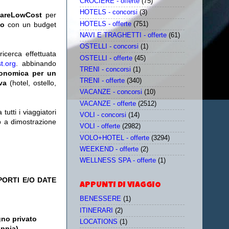
CROCIERE - offerte
(75)
HOTELS - concorsi
(3)
iareLowCost
per
HOTELS - offerte
(751)
no
con un budget
NAVI E TRAGHETTI - offerte
(61)
OSTELLI - concorsi
(1)
icerca effettuata
OSTELLI - offerte
(45)
t.org
. abbinando
TRENI - concorsi
(1)
conomica per un
TRENI - offerte
(340)
iva
(hotel, ostello,
VACANZE - concorsi
(10)
VACANZE - offerte
(2512)
utti i viaggiatori
VOLI - concorsi
(14)
eb a dimostrazione
VOLI - offerte
(2982)
VOLO+HOTEL - offerte
(3294)
WEEKEND - offerte
(2)
WELLNESS SPA - offerte
(1)
ORTI E/O DATE
APPUNTI DI VIAGGIO
BENESSERE
(1)
ITINERARI
(2)
gno privato
LOCATIONS
(1)
oppia)