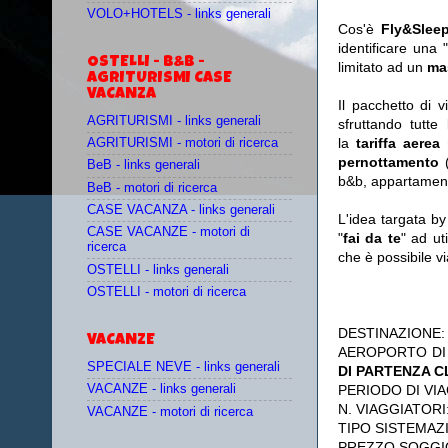
VOLO+HOTELS - links generali
Cos'è
Fly&Slee
identificare una 
OSTELLI - B&B -
limitato ad un
ma
AGRITURISMI CASE
VACANZA
Il pacchetto di 
AGRITURISMI - links generali
sfruttando tutte 
la
tariffa aerea
AGRITURISMI - motori di ricerca
pernottamento
(
BeB - links generali
b&b, appartament
BeB - motori di ricerca
CASE VACANZA - links generali
L'idea targata b
CASE VACANZE - motori di
"
fai da te
" ad ut
ricerca
che è possibile 
OSTELLI - links generali
OSTELLI - motori di ricerca
DESTINAZIONE
VACANZE
AEROPORTO DI
SPECIALE NEVE - links generali
DI PARTENZA 
PERIODO DI VIA
VACANZE - links generali
N. VIAGGIATORI
VACANZE - motori di ricerca
TIPO SISTEMAZ
PREZZO SOGGI