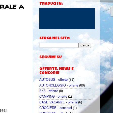
trale a
TRADUCI IN:
CERCA NEL SITO
SEGUIMI SU
OFFERTE, NEWS E
CONCORSI
AUTOBUS - offerte
(71)
AUTONOLEGGIO - offerte
(80)
BeB - offerte
(8)
CAMPING - offerte
(1)
CASE VACANZE - offerte
(6)
CROCIERE - concorsi
(1)
 76€!