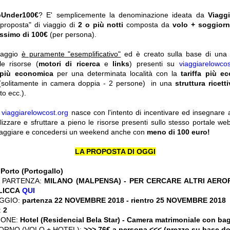
pUnder100€
? E' semplicemente la denominazione ideata da
Viagg
"proposta" di viaggio di
2 o più notti
composta da
volo + soggior
ssimo di 100€
(per persona).
viaggio
è puramente "esemplificativo"
ed è creato sulla base di una r
le risorse (
motori di ricerca
e
links
) presenti su
viaggiarelowcos
 più economica
per una determinata località con la
tariffa più e
solitamente in camera doppia - 2 persone) in una
struttura ricett
o ecc.).
y
viaggiarelowcost.org
nasce con l'intento di incentivare ed insegnare a t
ilizzare e sfruttare a pieno le risorse presenti sullo stesso portale w
viaggiare e concedersi un weekend anche con
meno di 100 euro!
LA PROPOSTA DI OGGI
:
Porto (Portogallo)
 PARTENZA:
MILANO (MALPENSA) - PER CERCARE ALTRI AEROP
CLICCA
QUI
GGIO:
partenza 22 NOVEMBRE 2018
- rientro 25 NOVEMBRE 2018
:
2
IONE:
Hotel (Residencial Bela Star) - Camera matrimoniale con ba
ORNO (VOLO + HOTEL):
>>> 76€ a persona <<< (prezzo su base d