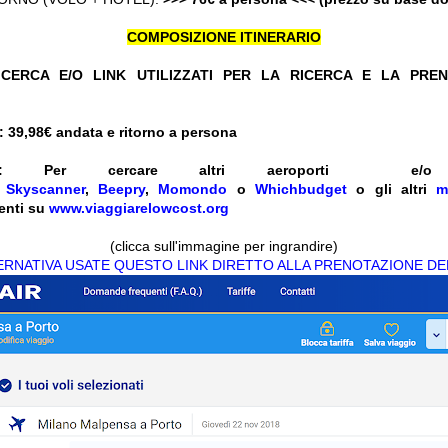
COMPOSIZIONE ITINERARIO
CERCA E/O LINK UTILIZZATI PER LA RICERCA E LA PRE
 39,98
€ andata e ritorno a persona
ENTI: Per cercare altri aeroporti 
e
Skyscanner
,
Beepry
,
Momondo
o
Whichbudget
o gli altri
m
enti su
www.viaggiarelowcost.org
(clicca sull'immagine per ingrandire)
TERNATIVA USATE QUESTO LINK DIRETTO ALLA PRENOTAZIONE DE