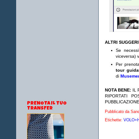
ALTRI SUGGER
Se necess
viceversa) v
Per prenot
tour guida
di
Museme
NOTA BENE:
IL
RIPORTATI P
PUBBLICAZIONE
PRENOTA IL TUO
TRANSFER
Pubblicato da
Sand
Etichette:
VOLO+HO