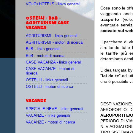
VOLO+HOTELS - links generali
Cosa sono le off
viaggiando anc
OSTELLI - B&B -
trasporto
(vol
AGRITURISMI CASE
eventuale
serviz
VACANZA
scovato sul web
AGRITURISMI - links generali
Il pacchetto di v
AGRITURISMI - motori di ricerca
sfruttando tutte 
BeB - links generali
le
tariffe più 
BeB - motori di ricerca
determinata desti
CASE VACANZA - links generali
CASE VACANZE - motori di
L'idea targata b
ricerca
"
fai da te
" ad ut
OSTELLI - links generali
che è possibile 
OSTELLI - motori di ricerca
VACANZE
DESTINAZIONE
SPECIALE NEVE - links generali
AEROPORTO D
AEROPORTI E/O
VACANZE - links generali
PERIODO DI VIA
VACANZE - motori di ricerca
N. VIAGGIATORI
TIPO SISTEMAZ