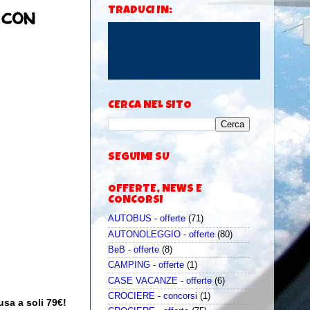
 con
TRADUCI IN:
CERCA NEL SITO
SEGUIMI SU
OFFERTE, NEWS E
CONCORSI
AUTOBUS - offerte
(71)
AUTONOLEGGIO - offerte
(80)
BeB - offerte
(8)
CAMPING - offerte
(1)
CASE VACANZE - offerte
(6)
CROCIERE - concorsi
(1)
sa a soli 79€!