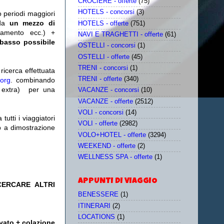
CROCIERE - offerte
(75)
HOTELS - concorsi
(3)
o periodi maggiori
da
un mezzo di
HOTELS - offerte
(751)
tamento ecc.) +
NAVI E TRAGHETTI - offerte
(61)
 basso possibile
OSTELLI - concorsi
(1)
OSTELLI - offerte
(45)
TRENI - concorsi
(1)
icerca effettuata
TRENI - offerte
(340)
.org
. combinando
extra)
per una
VACANZE - concorsi
(10)
VACANZE - offerte
(2512)
VOLI - concorsi
(14)
utti i viaggiatori
VOLI - offerte
(2982)
eb a dimostrazione
VOLO+HOTEL - offerte
(3294)
WEEKEND - offerte
(2)
WELLNESS SPA - offerte
(1)
APPUNTI DI VIAGGIO
 CERCARE ALTRI
BENESSERE
(1)
ITINERARI
(2)
LOCATIONS
(1)
vato + colazione