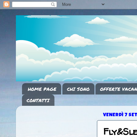
HOME PAGE
CHI SONO
OFFERTE VACAN
CONTATTI
VENERDÌ 7 SE
Fly&Sl