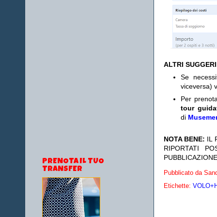
ALTRI SUGGER
Se necess
viceversa) v
Per prenot
tour guida
di
Museme
NOTA BENE:
IL
RIPORTATI P
PUBBLICAZIONE
PRENOTA IL TUO
TRANSFER
Pubblicato da
Sand
Etichette:
VOLO+HO