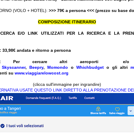
ORNO (VOLO + HOTEL):
>>> 79€ a persona <<< (prezzo su base d
COMPOSIZIONE ITINERARIO
CERCA E/O LINK UTILIZZATI PER LA RICERCA E LA PRE
 33,98
€ andata e ritorno a persona
:
Per cercare altri aeroporti e
e
Skyscanner
,
Beepry
,
Momondo
o
Whichbudget
o gli altri
m
enti su
www.viaggiarelowcost.org
(clicca sull'immagine per ingrandire)
TERNATIVA USATE QUESTO LINK DIRETTO ALLA PRENOTAZIONE DE