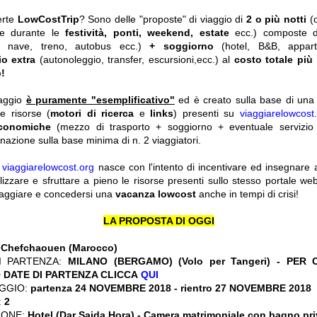
erte
LowCostTrip
? Sono delle "proposte" di viaggio di
2 o più notti
(
he durante le
festività, ponti, weekend, estate
ecc.)
composte 
o, nave, treno, autobus ecc.)
+ soggiorno
(hotel, B&B, appar
io extra
(autonoleggio, transfer, escursioni,ecc.) al
costo totale più
!
iaggio
è puramente "esemplificativo"
ed è creato sulla base di una r
le risorse (
motori di ricerca
e
links
) presenti su
viaggiarelowcost
economiche
(mezzo di trasporto + soggiorno + eventuale servizio 
nazione sulla base minima di n. 2 viaggiatori.
y
viaggiarelowcost.org
nasce con l'intento di incentivare ed insegnare a t
ilizzare e sfruttare a pieno le risorse presenti sullo stesso portale w
viaggiare e concedersi una
vacanza lowcost
anche in tempi di crisi!
LA PROPOSTA DI OGGI
:
Chefchaouen
(Marocco)
I PARTENZA:
MILANO (BERGAMO) (Volo per Tangeri) - PER
 DATE DI PARTENZA CLICCA
QUI
GGIO:
partenza 24 NOVEMBRE 2018
- rientro 27 NOVEMBRE 2018
:
2
IONE:
Hotel (Dar Saida Hora) - Camera matrimoniale con bagno pri