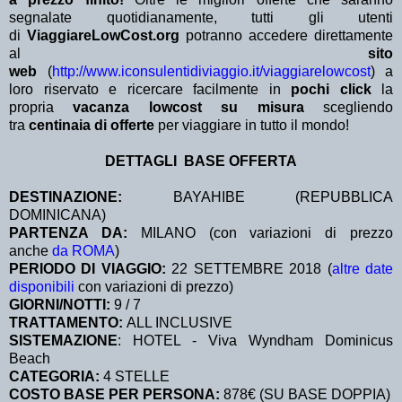
segnalate quotidianamente, tutti gli utenti
di
ViaggiareLowCost.org
potranno accedere direttamente
al
sito
web
(
http://www.iconsulentidiviaggio.it/viaggiarelowcost
) a
loro riservato e ricercare facilmente in
pochi click
la
propria
vacanza lowcost su misura
scegliendo
tra
centinaia di offerte
per viaggiare in tutto il mondo!
DETTAGLI BASE OFFERTA
DESTINAZIONE:
BAYAHIBE (REPUBBLICA
DOMINICANA)
PARTENZA DA:
MILANO (con variazioni di prezzo
anche
da ROMA
)
PERIODO DI VIAGGIO:
22 SETTEMBRE 2018 (
altre date
disponibili
con variazioni di prezzo)
GIORNI/NOTTI:
9 / 7
TRATTAMENTO:
ALL INCLUSIVE
SISTEMAZIONE
: HOTEL - Viva Wyndham Dominicus
Beach
CATEGORIA:
4 STELLE
COSTO BASE PER PERSONA:
878€ (SU BASE DOPPIA)