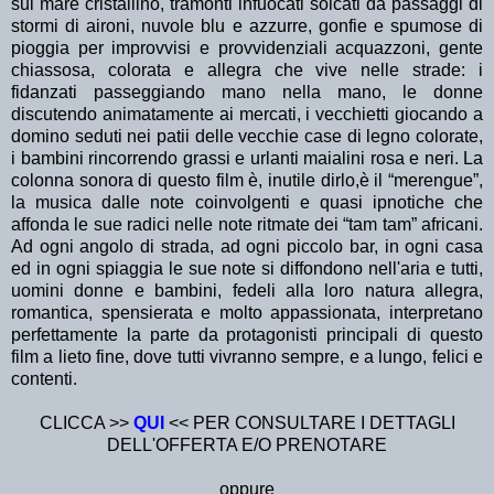
sul mare cristallino, tramonti infuocati solcati da passaggi di
stormi di aironi, nuvole blu e azzurre, gonfie e spumose di
pioggia per improvvisi e provvidenziali acquazzoni, gente
chiassosa, colorata e allegra che vive nelle strade: i
fidanzati passeggiando mano nella mano, le donne
discutendo animatamente ai mercati, i vecchietti giocando a
domino seduti nei patii delle vecchie case di legno colorate,
i bambini rincorrendo grassi e urlanti maialini rosa e neri. La
colonna sonora di questo film è, inutile dirlo,è il “merengue”,
la musica dalle note coinvolgenti e quasi ipnotiche che
affonda le sue radici nelle note ritmate dei “tam tam” africani.
Ad ogni angolo di strada, ad ogni piccolo bar, in ogni casa
ed in ogni spiaggia le sue note si diffondono nell'aria e tutti,
uomini donne e bambini, fedeli alla loro natura allegra,
romantica, spensierata e molto appassionata, interpretano
perfettamente la parte da protagonisti principali di questo
film a lieto fine, dove tutti vivranno sempre, e a lungo, felici e
contenti.
CLICCA >>
QUI
<< PER CONSULTARE I DETTAGLI
DELL'OFFERTA E/O PRENOTARE
oppure