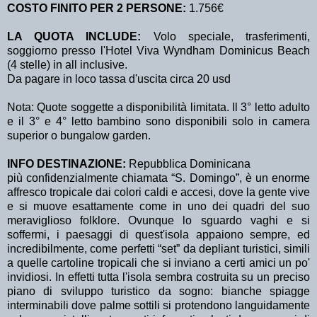
COSTO FINITO PER 2 PERSONE:
1.756€
LA QUOTA INCLUDE:
Volo speciale, trasferimenti,
soggiorno presso l'Hotel Viva Wyndham Dominicus Beach
(4 stelle) in all inclusive.
Da pagare in loco tassa d'uscita circa 20 usd
Nota: Quote soggette a disponibilità limitata. Il 3° letto adulto
e il 3° e 4° letto bambino sono disponibili solo in camera
superior o bungalow garden.
INFO DESTINAZIONE:
Repubblica Dominicana
più confidenzialmente chiamata “S. Domingo”, è un enorme
affresco tropicale dai colori caldi e accesi, dove la gente vive
e si muove esattamente come in uno dei quadri del suo
meraviglioso folklore. Ovunque lo sguardo vaghi e si
soffermi, i paesaggi di quest'isola appaiono sempre, ed
incredibilmente, come perfetti “set” da depliant turistici, simili
a quelle cartoline tropicali che si inviano a certi amici un po'
invidiosi. In effetti tutta l'isola sembra costruita su un preciso
piano di sviluppo turistico da sogno: bianche spiagge
interminabili dove palme sottili si protendono languidamente