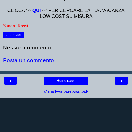
CLICCA >>
QUI
<< PER CERCARE LA TUA VACANZA
LOW COST SU MISURA
Sandro Rossi
Condividi
Nessun commento:
Posta un commento
‹
›
Home page
Visualizza versione web