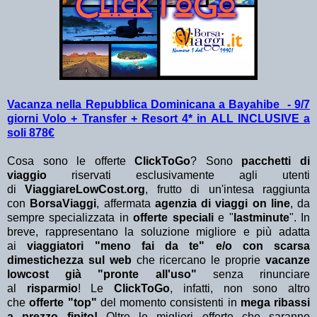
Vacanza nella Repubblica Dominicana a Bayahibe - 9/7
giorni Volo + Transfer + Resort 4* in ALL INCLUSIVE a
soli 878€
Cosa sono le offerte
ClickToGo
? Sono
pacchetti di
viaggio
riservati esclusivamente agli utenti
di
ViaggiareLowCost.org
, frutto di un'intesa raggiunta
con
BorsaViaggi
, affermata
agenzia di viaggi on line
, da
sempre specializzata in
offerte speciali
e "
lastminute
". In
breve, rappresentano la soluzione migliore e più adatta
ai
viaggiatori "meno fai da te" e/o con scarsa
dimestichezza sul web
che ricercano le proprie
vacanze
lowcost già "pronte all'uso"
senza rinunciare
al
risparmio
! Le
ClickToGo
, infatti, non sono altro
che
offerte "top"
del momento consistenti in
mega ribassi
a prezzo finito!
Oltre le migliori offerte che saranno