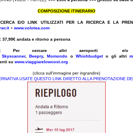
COMPOSIZIONE ITINERARIO
CERCA E/O LINK UTILIZZATI PER LA RICERCA E LA PRE
er.it
+
www.volotea.com
 37,99
€ andata e ritorno a persona
:
Per cercare altri aeroporti e
e
Skyscanner
,
Beepry
,
Momondo
o
Whichbudget
o gli altri
m
enti su
www.viaggiarelowcost.org
(clicca sull'immagine per ingrandire)
TERNATIVA USATE QUESTO LINK DIRETTO ALLA PRENOTAZIONE DE