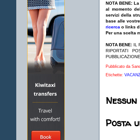
NOTA BENE: La s
al momento del
servizi della s
base alle vostr
ricerca
o links d
Per una scelta m
NOTA BENE:
IL
RIPORTATI P
PUBBLICAZIONE
Pubblicato da
Sand
Etichette:
VACANZE
Nessun
Posta 