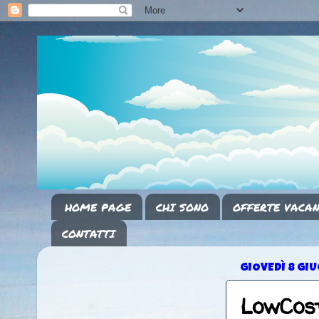
HOME PAGE
CHI SONO
OFFERTE VACAN
CONTATTI
GIOVEDÌ 8 GI
LowCost