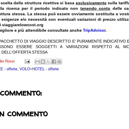
celta della struttura ricettiva si basa
esclusivamente
sulla tarif
la ricerca per il periodo indicato non
tenendo conto
delle car
truttura stessa. La stessa può essere ovviamente sostituita a vost
e esigenze e/o necessità con eventuali variazioni di prezzo utiliz
i viaggiarelowcost.org
igliore e più attendibile consultate anche
TripAdvisor
.
 PACCHETTO DI VIAGGIO DESCRITTO E' PURAMENTE INDICATIVO E
OSSONO ESSERE SOGGETTI A VARIAZIONI RISPETTO AL M
 DELL'OFFERTA STESSA
ro Rossi
 - offerte
,
VOLO+HOTEL - offerte
 commento:
un commento