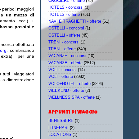
CROCIERE - offerte
(75)
HOTELS - concorsi
(3)
o periodi maggiori
HOTELS - offerte
(751)
da
un mezzo di
tamento ecc.) +
NAVI E TRAGHETTI - offerte
(61)
 basso possibile
OSTELLI - concorsi
(1)
OSTELLI - offerte
(45)
TRENI - concorsi
(1)
icerca effettuata
TRENI - offerte
(340)
.org
. combinando
extra)
per una
VACANZE - concorsi
(10)
VACANZE - offerte
(2512)
VOLI - concorsi
(14)
utti i viaggiatori
VOLI - offerte
(2982)
eb a dimostrazione
VOLO+HOTEL - offerte
(3294)
WEEKEND - offerte
(2)
WELLNESS SPA - offerte
(1)
APPUNTI DI VIAGGIO
BENESSERE
(1)
ITINERARI
(2)
LOCATIONS
(1)
doppia)