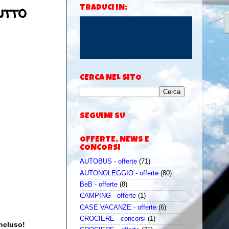
utto
TRADUCI IN:
CERCA NEL SITO
SEGUIMI SU
OFFERTE, NEWS E
CONCORSI
AUTOBUS - offerte
(71)
AUTONOLEGGIO - offerte
(80)
BeB - offerte
(8)
CAMPING - offerte
(1)
CASE VACANZE - offerte
(6)
CROCIERE - concorsi
(1)
incluso!