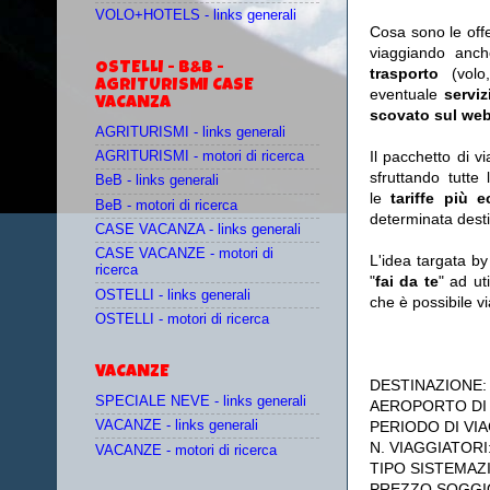
VOLO+HOTELS - links generali
Cosa sono le off
viaggiando anc
OSTELLI - B&B -
trasporto
(vol
AGRITURISMI CASE
eventuale
serviz
VACANZA
scovato sul web
AGRITURISMI - links generali
Il pacchetto di v
AGRITURISMI - motori di ricerca
sfruttando tutte 
BeB - links generali
le
tariffe più 
BeB - motori di ricerca
determinata desti
CASE VACANZA - links generali
CASE VACANZE - motori di
L'idea targata b
ricerca
"
fai da te
" ad ut
OSTELLI - links generali
che è possibile 
OSTELLI - motori di ricerca
VACANZE
DESTINAZIONE
SPECIALE NEVE - links generali
AEROPORTO DI
PERIODO DI VIA
VACANZE - links generali
N. VIAGGIATORI
VACANZE - motori di ricerca
TIPO SISTEMAZ
PREZZO SOGGI