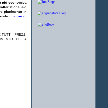
fa più economica
atteristiche e/o
ro piacimento in
zando i
motori di
 TUTTI I PREZZI
OMENTO DELLA