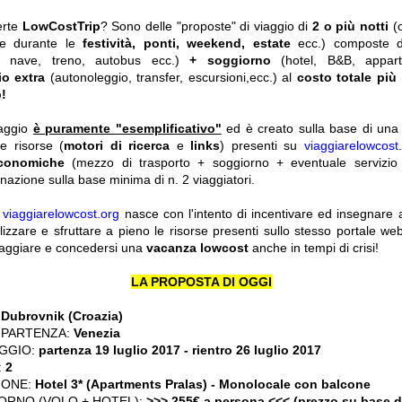
erte
LowCostTrip
? Sono delle "proposte" di viaggio di
2 o più notti
(
he durante le
festività, ponti, weekend, estate
ecc.)
composte 
o, nave, treno, autobus ecc.)
+ soggiorno
(hotel, B&B, appar
io extra
(autonoleggio, transfer, escursioni,ecc.) al
costo totale più
!
iaggio
è puramente "esemplificativo"
ed è creato sulla base di una r
le risorse (
motori di ricerca
e
links
) presenti su
viaggiarelowcost
economiche
(mezzo di trasporto + soggiorno + eventuale servizio 
nazione sulla base minima di n. 2 viaggiatori.
y
viaggiarelowcost.org
nasce con l'intento di incentivare ed insegnare a t
ilizzare e sfruttare a pieno le risorse presenti sullo stesso portale w
viaggiare e concedersi una
vacanza lowcost
anche in tempi di crisi!
LA PROPOSTA DI OGGI
:
Dubrovnik (Croazia)
 PARTENZA:
Venezia
GGIO:
partenza 19 luglio 2017
- rientro 26 luglio 2017
:
2
IONE:
Hotel 3* (Apartments Pralas) - Monolocale con balcone
ORNO (VOLO + HOTEL):
>>> 255€ a persona <<< (prezzo su base 