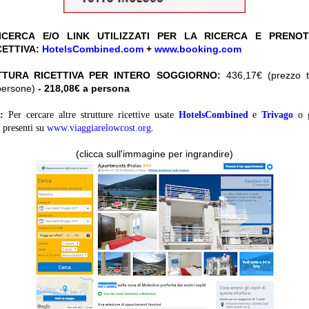
CERCA E/O LINK UTILIZZATI PER LA RICERCA E PRENO
CETTIVA:
HotelsCombined.com
+
www.booking.com
TTURA RICETTIVA PER INTERO SOGGIORNO:
436,17€ (prezzo to
persone)
- 218,08€ a persona
:
Per cercare altre strutture ricettive usate
HotelsCombined
e
Trivago
o 
presenti su
www.viaggiarelowcost.org
.
(clicca sull'immagine per ingrandire)