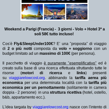
Weekend a Parigi (Francia) - 3 giorni - Volo + Hotel 3* a
soli 58€ tutto incluso!
Cos'è
Fly&SleepUnder100€
? E' una "proposta" di viaggio
di
2 o più notti
composta da
volo + soggiorno
con un
budget limitato ad un
massimo di 100€
(per persona).
Il pacchetto di viaggio
è puramente "esemplificativo"
ed è
creato sulla base di una ricerca effettuata sfruttando tutte le
risorse (
motori di ricerca
e
links
) presenti
su
viaggiarelowcost.org
. abbinando la
tariffa aerea più
economica
per una determinata località con la
tariffa più
economica per un pernottamento
(solitamente in camera
doppia - 2 persone) in una
struttura ricettiva
(hotel, ostello,
b&b, appartamento ecc.).
L'idea targata by
viaggiarelowcost.org
nasce con l'intento di