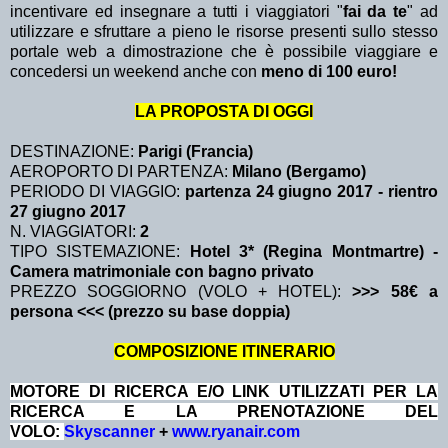
incentivare ed insegnare a tutti i viaggiatori "
fai da te
" ad
utilizzare e sfruttare a pieno le risorse presenti sullo stesso
portale web a dimostrazione che è possibile viaggiare e
concedersi un weekend anche con
meno di 100 euro!
LA PROPOSTA DI OGGI
DESTINAZIONE:
Parigi (Francia)
AEROPORTO DI PARTENZA:
Milano (Bergamo)
PERIODO DI VIAGGIO:
partenza 24 giugno 2017
- rientro
27 giugno 2017
N. VIAGGIATORI:
2
TIPO SISTEMAZIONE:
Hotel 3* (Regina Montmartre) -
Camera matrimoniale con bagno privato
PREZZO SOGGIORNO (VOLO + HOTEL):
>>> 58€ a
persona <<< (prezzo su base doppia)
COMPOSIZIONE ITINERARIO
MOTORE DI RICERCA E/O LINK UTILIZZATI PER LA
RICERCA E LA PRENOTAZIONE DEL
VOLO:
Skyscanner
+
www.ryanair.com