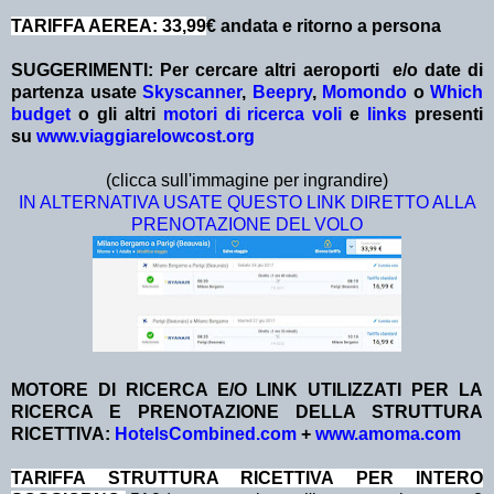
TARIFFA AEREA: 33,99
€ andata e ritorno a persona
SUGGERIMENTI: Per cercare altri aeroporti e/o date
di
partenza
usate
Skyscanner
,
Beepry
,
Momondo
o
Which
budget
o gli altri
motori di ricerca voli
e
links
presenti
su
www.viaggiarelowcost.org
(clicca sull'immagine per ingrandire)
IN ALTERNATIVA USATE QUESTO LINK DIRETTO ALLA
PRENOTAZIONE DEL VOLO
MOTORE DI RICERCA E/O LINK UTILIZZATI PER LA
RICERCA E PRENOTAZIONE DELLA STRUTTURA
RICETTIVA:
HotelsCombined.com
+
www.amoma.com
TA
RIFFA STRUTTURA RICETTIVA PER INTERO