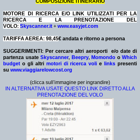
COMPOSIZIONE ITINERARIO
MOTORE DI RICERCA E/O LINK UTILIZZATI PER LA
RICERCA E LA PRENOTAZIONE DEL
VOLO:
Skyscanner.it
+
www.easyjet.com
TARIFFA AEREA: 98,45
€ andata e ritorno a persona
SUGGERIMENTI:
Per cercare altri aeroporti e/o date
di
partenza
usate
Skyscanner
,
Beepry
,
Momondo
o
Which
budget
o gli altri
motori di ricerca voli
e
links
presenti
su
www.viaggiarelowcost.org
(clicca sull'immagine per ingrandire)
IN ALTERNATIVA USATE QUESTO LINK DIRETTO ALLA
PRENOTAZIONE DEL VOLO