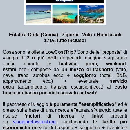
Estate a Creta (Grecia) - 7 giorni - Volo + Hotel a soli
171€, tutto incluso!
Cosa sono le offerte
LowCostTrip
? Sono delle "proposte" di
viaggio di
2 o più notti
(o periodi maggiori viaggiando
anche durante le
festività, ponti, weekend,
estate
ecc.)
composte da
un mezzo di trasporto
(volo,
nave, treno, autobus ecc.)
+ soggiorno
(hotel, B&B,
appartamento ecc.) + eventuale
servizio
extra
(autonoleggio, transfer, escursioni,ecc.) al
costo
totale più basso possibile scovato sul web!
Il pacchetto di viaggio
è puramente "esemplificativo"
ed è
creato sulla base di una ricerca effettuata sfruttando tutte le
risorse (
motori di ricerca
e
links
) presenti
su
viaggiarelowcost.org
. combinando le
tariffe più
economiche
(mezzo di trasporto + soggiorno + eventuale