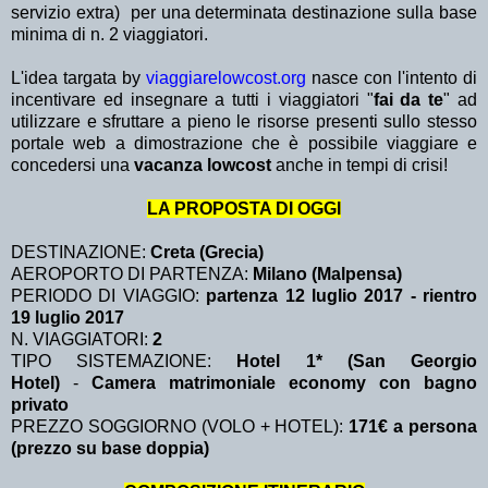
servizio extra)
per una determinata destinazione sulla base
minima di n. 2 viaggiatori.
L'idea targata by
viaggiarelowcost.org
nasce con l'intento di
incentivare ed insegnare a tutti i viaggiatori "
fai da te
" ad
utilizzare e sfruttare a pieno le risorse presenti sullo stesso
portale web a dimostrazione che è possibile viaggiare e
concedersi una
vacanza lowcost
anche in tempi di crisi!
LA PROPOSTA DI OGGI
DESTINAZIONE:
Creta (Grecia)
AEROPORTO DI PARTENZA:
Milano (Malpensa)
PERIODO DI VIAGGIO:
partenza 12 luglio 2017 - rientro
19 luglio 2017
N. VIAGGIATORI:
2
TIPO SISTEMAZIONE:
Hotel 1* (San Georgio
Hotel)
-
Camera matrimoniale economy con bagno
privato
PREZZO SOGGIORNO (VOLO + HOTEL):
171€ a persona
(prezzo su base doppia)