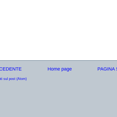
ECEDENTE
Home page
PAGINA
i sul post (Atom)