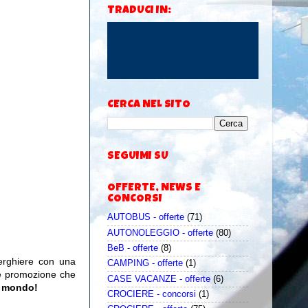
TRADUCI IN:
CERCA NEL SITO
SEGUIMI SU
OFFERTE, NEWS E
CONCORSI
AUTOBUS - offerte
(71)
AUTONOLEGGIO - offerte
(80)
BeB - offerte
(8)
berghiere con una
CAMPING - offerte
(1)
e promozione che
CASE VACANZE - offerte
(6)
il mondo!
CROCIERE - concorsi
(1)