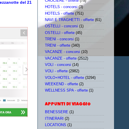
CROCIERE - offerte
(75)
mezzanotte del 21
HOTELS - concorsi
(3)
HOTELS - offerte
(751)
NAVI E TRAGHETTI - offerte
(61)
OSTELLI - concorsi
(1)
OSTELLI - offerte
(45)
TRENI - concorsi
(1)
TRENI - offerte
(340)
VACANZE - concorsi
(10)
VACANZE - offerte
(2512)
VOLI - concorsi
(14)
VOLI - offerte
(2982)
VOLO+HOTEL - offerte
(3294)
WEEKEND - offerte
(2)
WELLNESS SPA - offerte
(1)
APPUNTI DI VIAGGIO
BENESSERE
(1)
ITINERARI
(2)
LOCATIONS
(1)