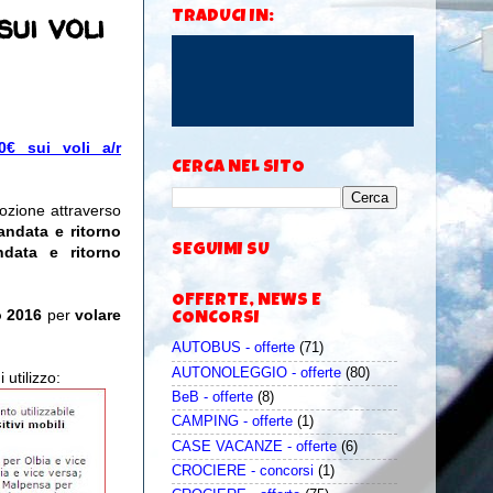
ui voli
TRADUCI IN:
0€ sui voli a/r
CERCA NEL SITO
ozione attraverso
 andata e ritorno
SEGUIMI SU
data e ritorno
OFFERTE, NEWS E
o 2016
per
volare
CONCORSI
AUTOBUS - offerte
(71)
AUTONOLEGGIO - offerte
(80)
 utilizzo:
BeB - offerte
(8)
CAMPING - offerte
(1)
CASE VACANZE - offerte
(6)
CROCIERE - concorsi
(1)