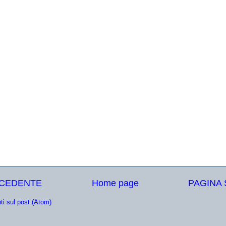
ECEDENTE
Home page
PAGINA
i sul post (Atom)