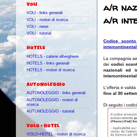
a/r naz
VOLI
VOLI - links generali
a/r int
VOLI - motori di ricerca
VOLI - news
VOLI - tutorial
Codice sconto 
intercontinental
HOTELS
HOTELS - catene alberghiere
La compagnia a
HOTELS - links generali
dei
codici scon
nazionali ed i
HOTELS - motori di ricerca
intercontinental
AUTONOLEGGIO
L'offerta è valida
fino al 30 sette
AUTONOLEGGIO - links generali
AUTONOLEGGIO - motori di
ricerca
Di seguito i codic
AUTONOLEGGIO - tutorial
VOLO + HOTEL
VOLO+HOTEL - motori di ricerca