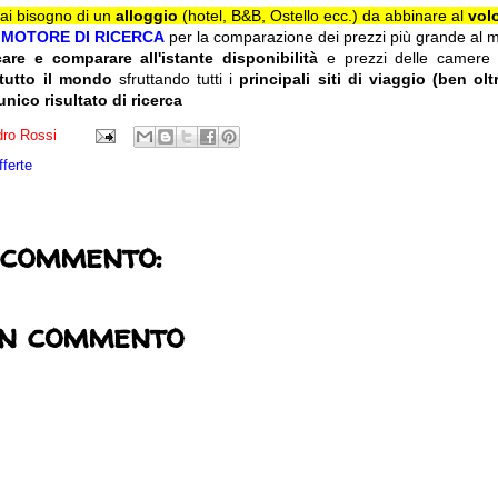
ai bisogno di un
alloggio
(hotel, B&B, Ostello ecc.) da abbinare al
vol
l
MOTORE DI RICERCA
per la comparazione dei prezzi più grande al m
care e comparare all'istante disponibilità
e prezzi delle camere
 tutto il mondo
sfruttando tutti i
principali siti di viaggio (ben olt
unico risultato di ricerca
ro Rossi
fferte
 commento:
un commento