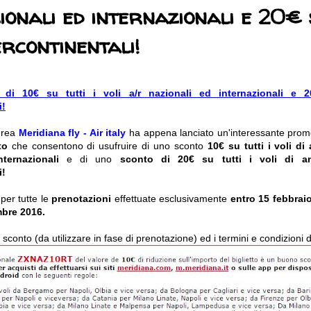
ionali ed internazionali e 20€ s
ercontinentali!
di 10€ su tutti i voli a/r nazionali ed internazionali e 2
i!
erea
Meridiana fly - Air italy
ha appena lanciato un'interessante prom
to
che consentono di usufruire di uno sconto
10€ su tutti i voli di
nternazionali
e di uno
sconto di 20€ su tutti i voli di an
i!
 per tutte le
prenotazioni
effettuate esclusivamente
entro 15 febbrai
mbre 2016.
i sconto (da utilizzare in fase di prenotazione) ed i termini e condizioni di