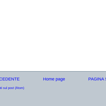
ECEDENTE
Home page
PAGINA
i sul post (Atom)