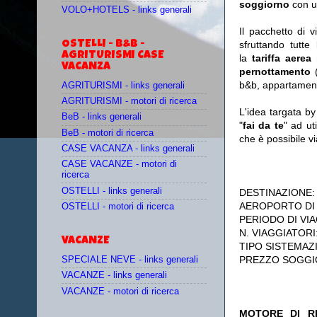
soggiorno
con u
VOLO+HOTELS - links generali
Il pacchetto di 
OSTELLI - B&B -
sfruttando tutte 
AGRITURISMI CASE
la
tariffa aerea
VACANZA
pernottamento
(
b&b, appartament
AGRITURISMI - links generali
AGRITURISMI - motori di ricerca
L'idea targata b
BeB - links generali
"
fai da te
" ad ut
BeB - motori di ricerca
che è possibile 
CASE VACANZA - links generali
CASE VACANZE - motori di
ricerca
OSTELLI - links generali
DESTINAZIONE
AEROPORTO DI
OSTELLI - motori di ricerca
PERIODO DI VIA
N. VIAGGIATORI
VACANZE
TIPO SISTEMAZ
PREZZO SOGGI
SPECIALE NEVE - links generali
VACANZE - links generali
VACANZE - motori di ricerca
MOTORE DI RI