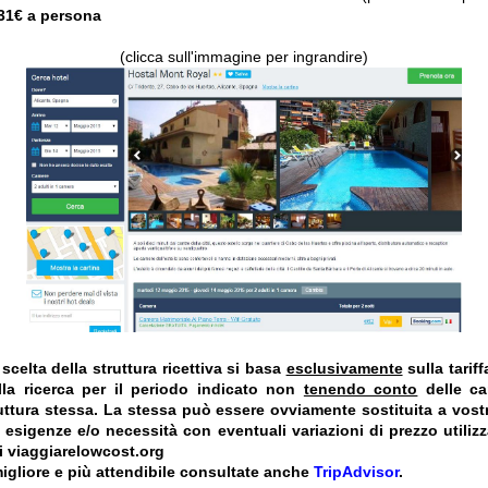
 31€ a persona
(clicca sull'immagine per ingrandire)
celta della struttura ricettiva si basa
esclusivamente
sulla tarif
la ricerca per il periodo indicato non
tenendo conto
delle car
truttura stessa. La stessa può essere ovviamente sostituita a vost
e esigenze e/o necessità con eventuali variazioni di prezzo utiliz
i viaggiarelowcost.org
igliore e più attendibile consultate anche
TripAdvisor
.