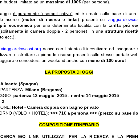
n budget limitato ad un
massimo di 100€
(per persona).
viaggio
è puramente "esemplificativo"
ed è creato sulla base di una r
le risorse (
motori di ricerca
e
links
) presenti su
viaggiarelowcos
 più economica
per una determinata località con la
tariffa più e
solitamente in camera doppia - 2 persone) in una
struttura ricett
o ecc.).
y
viaggiarelowcost.org
nasce con l'intento di incentivare ed insegnare a t
ilizzare e sfruttare a pieno le risorse presenti sullo stesso portale w
viaggiare e concedersi un weekend anche con
meno di 100 euro!
LA PROPOSTA DI OGGI
:
Alicante (Spagna)
 PARTENZA:
Milano (Bergamo)
GGIO:
partenza 12 maggio 2015
- rientro 14 maggio 2015
:
2
IONE:
Hotel - Camera doppia con bagno privato
ORNO (VOLO + HOTEL):
>>> 71€ a persona <<< (prezzo su base d
COMPOSIZIONE ITINERARIO
CERCA E/O LINK UTILIZZATI PER LA RICERCA E LA PRE