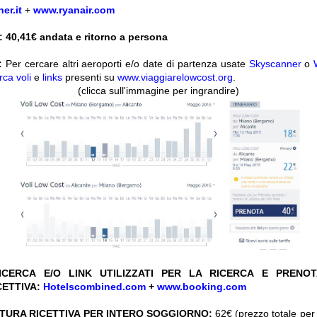
er.it
+
www.ryanair.com
 40,41
€ andata e ritorno a persona
:
Per cercare altri aeroporti e/o date di partenza usate
Skyscanner
o
rca voli
e
links
presenti su
www.viaggiarelowcost.org
.
(clicca sull'immagine per ingrandire)
CERCA E/O LINK UTILIZZATI PER LA RICERCA E PRENO
CETTIVA:
Hotelscombined.com
+
www.booking.com
TURA RICETTIVA PER INTERO SOGGIORNO:
62€ (prezzo totale per 