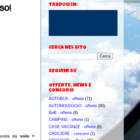
so!
TRADUCI IN:
CERCA NEL SITO
SEGUIMI SU
OFFERTE, NEWS E
CONCORSI
AUTOBUS - offerte
(71)
AUTONOLEGGIO - offerte
(80)
BeB - offerte
(8)
CAMPING - offerte
(1)
CASE VACANZE - offerte
(6)
CROCIERE - concorsi
(1)
posta da
volo +