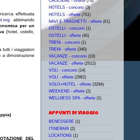
CROCIERE - offerte
(75)
HOTELS - concorsi
(3)
icerca effettuata
HOTELS - offerte
(751)
t.org
. abbinando
NAVI E TRAGHETTI - offerte
(61)
conomica per un
OSTELLI - concorsi
(1)
iva
(hotel, ostello,
OSTELLI - offerte
(45)
TRENI - concorsi
(1)
utti i viaggiatori
TRENI - offerte
(340)
eb a dimostrazione
VACANZE - concorsi
(10)
VACANZE - offerte
(2512)
VOLI - concorsi
(14)
VOLI - offerte
(2982)
VOLO+HOTEL - offerte
(3294)
WEEKEND - offerte
(2)
WELLNESS SPA - offerte
(1)
APPUNTI DI VIAGGIO
oppia)
BENESSERE
(1)
ITINERARI
(2)
LOCATIONS
(1)
NOTAZIONE DEL