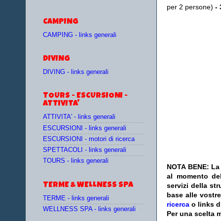
per 2 persone)
-
CAMPING
CAMPING - links generali
DIVING
DIVING - links generali
TOURS - ESCURSIONI -
ATTIVITA'
ATTIVITA' - links generali
ESCURSIONI - links generali
ESCURSIONI - motori di ricerca
SPETTACOLI - links generali
TOURS - links generali
NOTA BENE: La s
al momento del
TERME & WELLNESS SPA
servizi della s
base alle vostr
TERME - links generali
ricerca
o links d
WELLNESS SPA - links generali
Per una scelta m